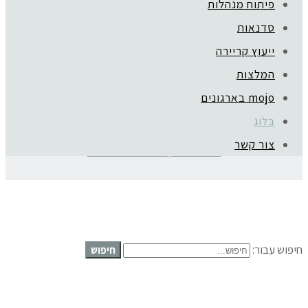
פיתוח מנהלות
סדנאות
ייעוץ קריירה
המלצות
ברוכה הבאה לבלוג,
mojo בארגונים
אפשר לקרוא כאן על טיפים וכלים לניהול עסק מצליח, סיפורי השראה
בלוג
לצמיחה ותובנות שאספתי בדרך.
מזמינה אותך גם להצטרף לקבוצת הפייסבוק המרתקת שלנו:
צור קשר
"מנהלות עסק מצליח THE TRIBE"
בלוג
חיפוש עבור:
חיפוש