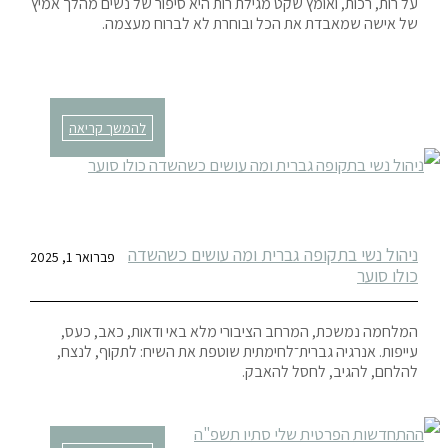
על רות, רכות, ואומץ שקט מגילת רות היא סיפור של נשים מהלך אמיץ
של אישה שמאבדת את הכל ובוחרת לא לברוח מעצמה.
להמשך קריאה
ניהול נשי בתקופה גברית ומה עושים כשהשדה
פברואר 1, 2025
כולו סוער
המלחמה נמשכת, המרחב הציבורי מלא באי ודאות, כאב, כעס,
עייפות. אנרגיה גברית־לחימתית שוטפת את השיח: לתקוף, לנצח,
להלחם, להגיב, לחסל להאבק.