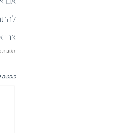
אם את
להתחי
צרי א
תגובות פ
פוסטים ק