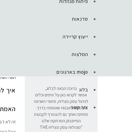
פיתוח מנהלות
סדנאות
ייעוץ קריירה
המלצות
mojo בארגונים
ראשי
»
השרא
ברוכה הבאה לבלוג,
איך לה
בלוג
אפשר לקרוא כאן על טיפים וכלים
לניהול עסק מצליח, סיפורי השראה
צור קשר
האמת 
לצמיחה ותובנות שאספתי בדרך.
מזמינה אותך גם להצטרף לקבוצת
הפייסבוק המרתקת שלנו:
זה לא דבר
"מנהלות עסק מצליח THE
אבל האמת