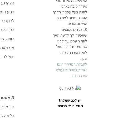
אני מאמינה שיותר מכל
זה הרגע 
משרה טובה בארגון
הגיע הזמ
להיות בעל עסק זו הדרך
הטובה ביותר לצמיחה
להתגבר ע
הגשמה ושפע.
10 צעדים פשוטים
הקנאה הז
שיאפשרו לך לדעת ״איך
הוויה, ש
לפתוח עסק עוד לפני
שמתפטרים״ ולהתחיל
אני מאמי
לחיות את החלומות
יכול להיו
שלך.
לקבלת המדריך חינם
ישירות למייל
יש למלא
את הפרטים:
3. אסטרטגיה של גיבוש הצעד הבא
יש לכם שאלה?
השאירו לי פרטים:
תרגיל אי
כל מה שא