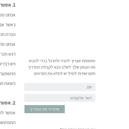
1. אסטרטגית החלפת רגש ברגש
אנחנו מס
כאשר אנח
הכרת תוד
אנחנו מת
רגש הכרת 
מיומנויות שצריך להכיר ולתרגל בכדי להביא
ויש רבדי
את העסק שלך לשלב הבא לקבלת המדריך
ההשפעה ש
חינם ישירות למייל יש למלא את הפרטים
כשאת מתפ
שם
דואר
אלקטרוני
2. אסטרטגיית המראה שעל הקיר
שלחי לי את המדריך
אפשר להש
התפתחות 