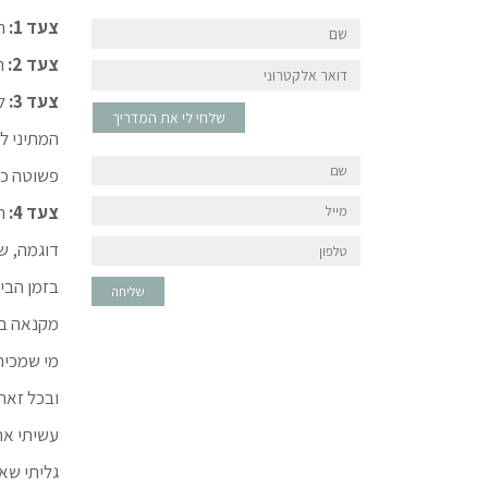
שם
צעד 1:
ר
צעד 2:
ר
דואר
אלקטרוני
צעד 3:
ל
שלחי לי את המדריך
המתיני ל
שם
פשוטה כמ
מייל
צעד 4:
רש
טלפון
דוגמה, ש
בזמן הבי
שליחה
מקנאה בחנ
מי שמכיר אות
ובכל זאת
עשיתי את
גליתי שא