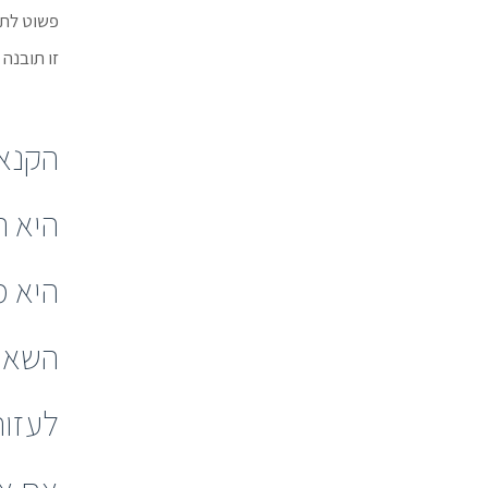
פשוט לתת
זו תובנה
הקנא
היא ת
היא 
השאיפ
לעזור