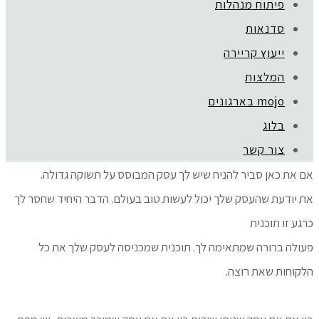
פיתוח מנהלות
סדנאות
ייעוץ קריירה
תוכנית הליווי
GOLDEN WAY
לבעלות עסקים בהנחיית המאמנת
המלצות
העסקית גלית שול.
mojo בארגונים
התכנית כוללת:
פגישות אישיות 1X1 , ליווי טלפוני ותמיכה מלאה בין
בלוג
המפגשים.
צור קשר
אם את כאן סביר להניח שיש לך עסק המבוסס על תשוקה גדולה.
את יודעת שהעסק שלך יכול לעשות טוב בעולם. הדבר היחיד שחסר לך
Golden Way
כרגע זו תוכנית
פעולה ברורה שמתאימה לך. תוכנית שמכניסה לעסק שלך את כל
הלקוחות שאת רוצה.