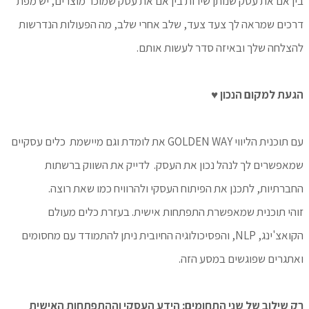
בין אם את עסק שנותן שירות בין אם את עסק שמוכר מוצרים, יש מפת
דרכים שמראה לך צעד צעד, שלב אחרי שלב, מה הפעולות הנדרשות
להצלחה שלך ובאיזה סדר לעשות אותם.
הגעת למקום הנכון ♥
עם תוכנית הליווי GOLDEN WAY את לומדת וגם מיישמת כלים עסקיים
שמאפשרים לך לנהל נכון את העסק. לדייק את השווק ברשתות
החברתיות, לתכנן את הפיתוח העסקי ולהרוויח כמו שאת רוצה.
זוהי תוכנית שמאפשרת התפתחות אישית. בעזרת כלים מעולם
הקואצ'ינג, NLP, והפסיכולוגיה החיובית ניתן להתמודד עם מחסומים
ואתגרים שפוגשים במסע הזה.
רק שילוב של שני התחומים: הידע העסקי וההתפתחות האישית