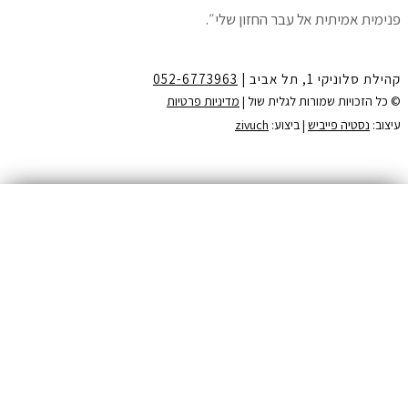
פנימית אמיתית אל עבר החזון שלי״.
– יעל, עו״ד ומגשרת
קהילת סלוניקי 1, תל אביב |
052-6773963
© כל הזכויות שמורות לגלית שול |
מדיניות פרטיות
צרו קשר:
עיצוב:
נסטיה פייביש
| ביצוע:
zivuch
שם
דואר אלקטרוני
רשמי אותי >>