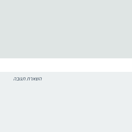
זו
השארת תגובה
ו באון ליין.