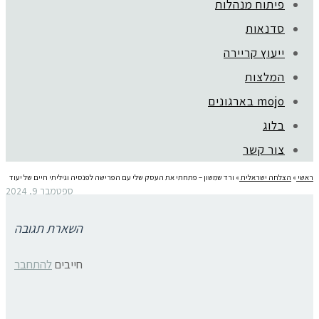
פיתוח מנהלות
סדנאות
ייעוץ קריירה
המלצות
mojo בארגונים
בלוג
צור קשר
ראשי
»
הצלחה ישראלית
»
ורד שמשון – פתחתי את העסק שלי עם הפרישה לפנסיה וגיליתי חיים של יעוד
ספטמבר 9, 2024
ורד שמשון – פתחתי את העסק שלי
השארת תגובה
עם הפרישה לפנסיה וגיליתי חיים של
יעוד
חייבים
להתחבר
ורד שמשון היא מטפלת בגינון טיפולי לגיל השלישי ולילדים, בעלת תואר