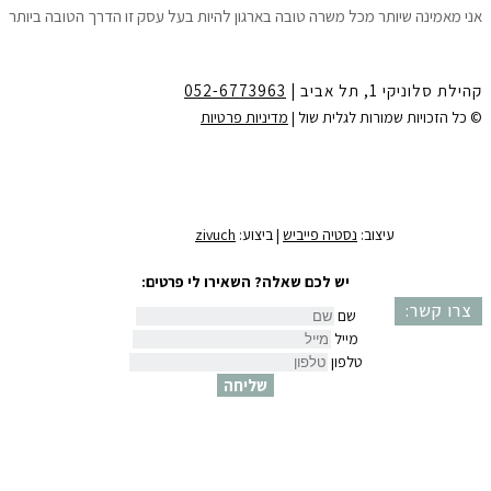
אני מאמינה שיותר מכל משרה טובה בארגון להיות בעל עסק זו הדרך הטובה ביותר
לצמיחה הגשמה ושפע.
10 צעדים פשוטים שיאפשרו לך לדעת ״איך לפתוח עסק עוד לפני שמתפטרים״
ולהתחיל לחיות את החלומות שלך.
קהילת סלוניקי 1, תל אביב |
052-6773963
לקבלת המדריך חינם ישירות למייל
יש למלא את הפרטים:
© כל הזכויות שמורות לגלית שול |
מדיניות פרטיות
שם
דואר אלקטרוני
שלחי לי את המדריך
עיצוב:
נסטיה פייביש
| ביצוע:
zivuch
יש לכם שאלה? השאירו לי פרטים:
צרו קשר:
שם
מייל
טלפון
שליחה