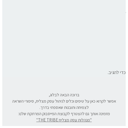
פוסטים קשורים:
מירב ביליצקי – אימהות כמניע לפתיחת עסק
הדס יריב,
הקריירה העצמאית פשוט קרתה לי
גליה נתן אפשטיין, פתחתי את
העסק בעקבות טיפול ששינה את חיי
אילנה גינזבורג ווקנין –
העסק שלי נולד מהצורך להעביר את הידע הלאה
« פוסט קודם
פוסט הבא »
כדי להגיב.
ברוכה הבאה לבלוג,
אפשר לקרוא כאן על טיפים וכלים לניהול עסק מצליח, סיפורי השראה
לצמיחה ותובנות שאספתי בדרך.
מזמינה אותך גם להצטרף לקבוצת הפייסבוק המרתקת שלנו:
"מנהלות עסק מצליח THE TRIBE"