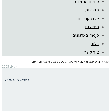
פיתוח מנהלות
סדנאות
ייעוץ קריירה
המלצות
mojo בארגונים
בלוג
צור קשר
ראשי
»
דברים שלמדתי
»
עוגן יומי לבעלות עסקים בזמנים של מלחמה ודאגה
יוני 9, 2025
עוגן יומי לבעלות עסקים בזמנים של
השארת תגובה
מלחמה ודאגה
בתקופה של חוסר וודאות, צריך עוגן בטוח.
המצב בישראל כבד, מאיים, מתגלגל בין דאגה לביטחון, מתח פוליטי,