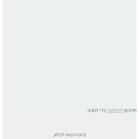
תגובות פייסבוק
פוסטים קשורים:
טבע ועסקים
מסע להתפתחות אישית ועסקית
עם קרל יונג
journaling – הרגל מנצח של כתיבת יומן 20
דוגמאות על מה לכתוב
חדר משלך, וירג'יניה וולף לבעלות עסקים
« פוסט קודם
פוסט הבא »
חייבים
להתחבר
כדי להגיב.
ברוכה הבאה לבלוג,