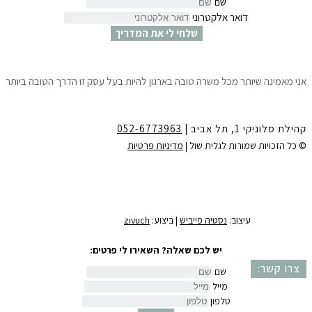
שם
דואר אלקטרוני
שלחי לי את המדריך
אני מאמינה שיותר מכל משרה טובה בארגון להיות בעל עסק זו הדרך הטובה ביותר
לצמיחה הגשמה ושפע.
10 צעדים פשוטים שיאפשרו לך לדעת ״איך לפתוח עסק עוד לפני שמתפטרים״
ולהתחיל לחיות את החלומות שלך.
קהילת סלוניקי 1, תל אביב |
052-6773963
לקבלת המדריך חינם ישירות למייל
יש למלא את הפרטים:
© כל הזכויות שמורות לגלית שול |
מדיניות פרטיות
שם
דואר אלקטרוני
שלחי לי את המדריך
עיצוב:
נסטיה פייביש
| ביצוע:
zivuch
יש לכם שאלה? השאירו לי פרטים:
צרו קשר:
שם
מייל
טלפון