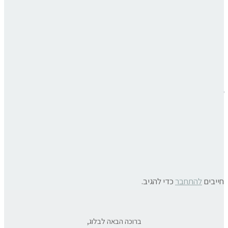
ואצלך איזה מסר היה עולה מהמטאטא עבורך?
תגובות פייסבוק
פוסטים קשורים:
איך לבחור בפעולה שתוביל אותנו הכי מהר למטרה?
מופנמת
6 אמונות חדשות שיש לאמץ בכדי להגשים את המטרות הכספיות
שלך
יצירת תוכן שמקדם את העסק שלך – 5 טיפים פשוטים
« פוסט קודם
פוסט הבא »
חייבים
להתחבר
כדי להגיב.
ברוכה הבאה לבלוג,