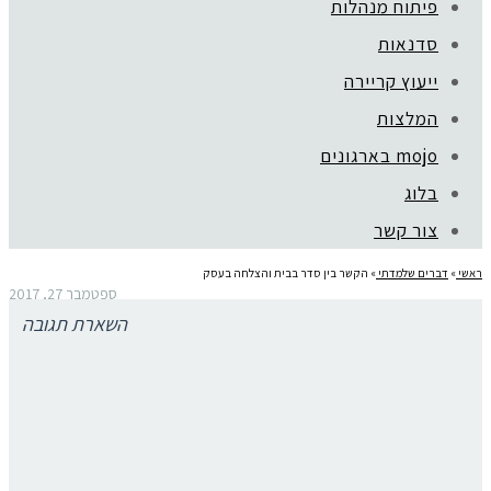
פיתוח מנהלות
סדנאות
ייעוץ קריירה
המלצות
mojo בארגונים
בלוג
צור קשר
ראשי
»
דברים שלמדתי
»
הקשר בין סדר בבית והצלחה בעסק
ספטמבר 27, 2017
הקשר בין סדר בבית והצלחה בעסק
השארת תגובה
שרי סיימה את השיעור עם מתנדבת שבחרה קלף מתוך חפיסת קלפים .
זה היה השיעור האחרון שלנו עם שרי קראוס, מאמנת, מפתחת קלפי
אימון ואישיות בפני עצמה.