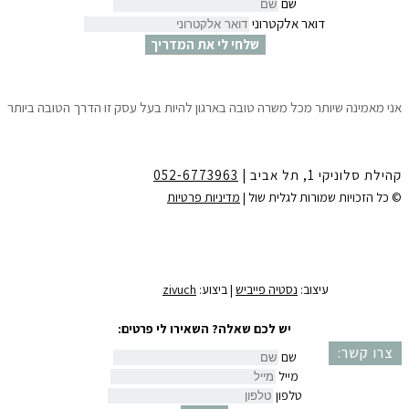
שם
דואר אלקטרוני
שלחי לי את המדריך
אני מאמינה שיותר מכל משרה טובה בארגון להיות בעל עסק זו הדרך הטובה ביותר
לצמיחה הגשמה ושפע.
10 צעדים פשוטים שיאפשרו לך לדעת ״איך לפתוח עסק עוד לפני שמתפטרים״
ולהתחיל לחיות את החלומות שלך.
קהילת סלוניקי 1, תל אביב |
052-6773963
לקבלת המדריך חינם ישירות למייל
יש למלא את הפרטים:
© כל הזכויות שמורות לגלית שול |
מדיניות פרטיות
שם
דואר אלקטרוני
שלחי לי את המדריך
עיצוב:
נסטיה פייביש
| ביצוע:
zivuch
יש לכם שאלה? השאירו לי פרטים:
צרו קשר:
שם
מייל
טלפון