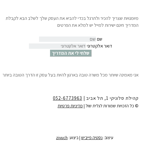
מיומנויות שצריך להכיר ולתרגל בכדי להביא את העסק שלך לשלב הבא לקבלת
המדריך חינם ישירות למייל יש למלא את הפרטים
שם
דואר אלקטרוני
שלחי לי את המדריך
אני מאמינה שיותר מכל משרה טובה בארגון להיות בעל עסק זו הדרך הטובה ביותר
לצמיחה הגשמה ושפע.
10 צעדים פשוטים שיאפשרו לך לדעת ״איך לפתוח עסק עוד לפני שמתפטרים״
ולהתחיל לחיות את החלומות שלך.
קהילת סלוניקי 1, תל אביב |
052-6773963
לקבלת המדריך חינם ישירות למייל
יש למלא את הפרטים:
© כל הזכויות שמורות לגלית שול |
מדיניות פרטיות
שם
דואר אלקטרוני
שלחי לי את המדריך
עיצוב:
נסטיה פייביש
| ביצוע:
zivuch