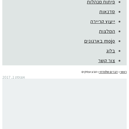
פיתוח מנהלות
סדנאות
ייעוץ קריירה
המלצות
mojo בארגונים
בלוג
צור קשר
ראשי
»
דברים שלמדתי
»
טבע ועסקים
אוגוסט 1, 2017
טבע ועסקים
כוחו המרפא של הטבע
השבוע ראיתי את הסרט "הולכת רחוק" (WILD), המבוסס על הספר של