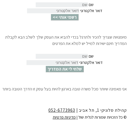
שם
דואר אלקטרוני
רשמי אותי >>
מיומנויות שצריך להכיר ולתרגל בכדי להביא את העסק שלך לשלב הבא לקבלת
המדריך חינם ישירות למייל יש למלא את הפרטים
שם
דואר אלקטרוני
שלחי לי את המדריך
אני מאמינה שיותר מכל משרה טובה בארגון להיות בעל עסק זו הדרך הטובה ביותר
לצמיחה הגשמה ושפע.
10 צעדים פשוטים שיאפשרו לך לדעת ״איך לפתוח עסק עוד לפני שמתפטרים״
ולהתחיל לחיות את החלומות שלך.
קהילת סלוניקי 1, תל אביב |
052-6773963
לקבלת המדריך חינם ישירות למייל
יש למלא את הפרטים:
© כל הזכויות שמורות לגלית שול |
מדיניות פרטיות
שם