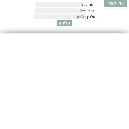
צרו קשר:
שם
מייל
טלפון
שליחה
שם
דואר אלקטרוני
רשמי אותי >>
מיומנויות שצריך להכיר ולתרגל בכדי להביא את העסק שלך לשלב
הבא
לקבלת המדריך חינם ישירות למייל יש למלא את הפרטים