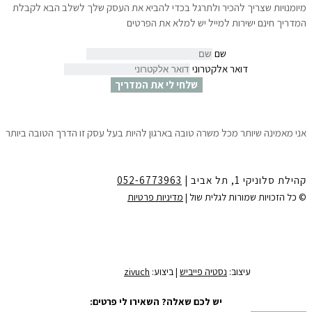
מיומנויות שצריך להכיר ולתרגל בכדי להביא את העסק שלך לשלב הבא לקבלת
המדריך חינם ישירות למייל יש למלא את הפרטים
שם
דואר אלקטרוני
שלחי לי את המדריך
אני מאמינה שיותר מכל משרה טובה בארגון להיות בעל עסק זו הדרך הטובה ביותר
לצמיחה הגשמה ושפע.
10 צעדים פשוטים שיאפשרו לך לדעת ״איך לפתוח עסק עוד לפני שמתפטרים״
ולהתחיל לחיות את החלומות שלך.
קהילת סלוניקי 1, תל אביב |
052-6773963
לקבלת המדריך חינם ישירות למייל
יש למלא את הפרטים:
© כל הזכויות שמורות לגלית שול |
מדיניות פרטיות
שם
דואר אלקטרוני
שלחי לי את המדריך
עיצוב:
נסטיה פייביש
| ביצוע:
zivuch
יש לכם שאלה? השאירו לי פרטים: