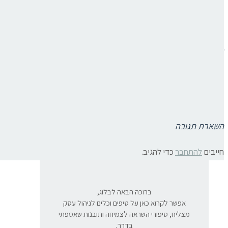
תגובות פייסבוק
פוסטים קשורים:
טבע ועסקים
מסע להתפתחות אישית ועסקית עם ק
חדר משלך, וירג'יניה וולף לבעלות עסקים
« פוסט קודם
פוסט הבא »
השארת תגובה
חייבים
להתחבר
כדי להגיב.
ברוכה הבאה לבלוג,
אפשר לקרוא כאן על טיפים וכלים לניהול עסק
מצליח, סיפורי השראה לצמיחה ותובנות שאספתי
בדרך.