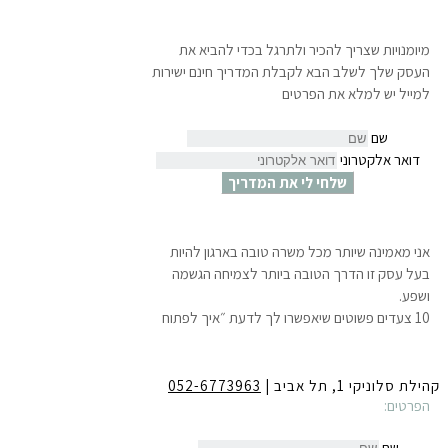
מיומנויות שצריך להכיר ולתרגל בכדי להביא את
העסק שלך לשלב הבא לקבלת המדריך חינם ישירות
למייל יש למלא את הפרטים
שם
דואר אלקטרוני
שלחי לי את המדריך
אני מאמינה שיותר מכל משרה טובה בארגון להיות
בעל עסק זו הדרך הטובה ביותר לצמיחה הגשמה
ושפע.
10 צעדים פשוטים שיאפשרו לך לדעת ״איך לפתוח
עסק עוד לפני שמתפטרים״ ולהתחיל לחיות את
החלומות שלך.
לקבלת המדריך חינם ישירות למייל
יש למלא את
קהילת סלוניקי 1, תל אביב |
052-6773963
הפרטים:
שם