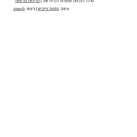
© כל הזכויות שמורות לגלית שול |
מדיניות פרטיות
עיצוב:
נסטיה פייביש
| ביצוע:
zivuch