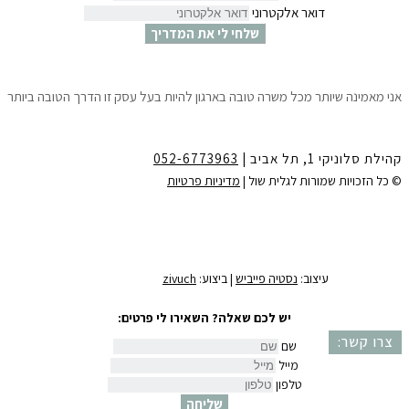
דואר אלקטרוני
שלחי לי את המדריך
אני מאמינה שיותר מכל משרה טובה בארגון להיות בעל עסק זו הדרך הטובה ביותר
לצמיחה הגשמה ושפע.
10 צעדים פשוטים שיאפשרו לך לדעת ״איך לפתוח עסק עוד לפני שמתפטרים״
ולהתחיל לחיות את החלומות שלך.
קהילת סלוניקי 1, תל אביב |
052-6773963
לקבלת המדריך חינם ישירות למייל
יש למלא את הפרטים:
© כל הזכויות שמורות לגלית שול |
מדיניות פרטיות
שם
דואר אלקטרוני
שלחי לי את המדריך
עיצוב:
נסטיה פייביש
| ביצוע:
zivuch
יש לכם שאלה? השאירו לי פרטים:
צרו קשר:
שם
מייל
טלפון
שליחה