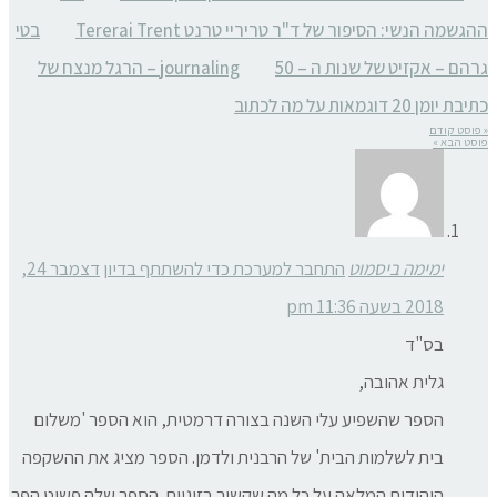
ההגשמה הנשי: הסיפור של ד"ר טריריי טרנט Tererai Trent
בטי
גרהם – אקזיט של שנות ה – 50
journaling – הרגל מנצח של
כתיבת יומן 20 דוגמאות על מה לכתוב
« פוסט קודם
פוסט הבא »
ימימה ביסמוט
התחבר למערכת כדי להשתתף בדיון
דצמבר 24,
2018 בשעה 11:36 pm
בס"ד
גלית אהובה,
הספר שהשפיע עלי השנה בצורה דרמטית, הוא הספר 'משלום
בית לשלמות הבית' של הרבנית ולדמן. הספר מציג את ההשקפה
היהודית המלאה על כל מה שקשור בזוגיות. הספר שלה פשוט הפך