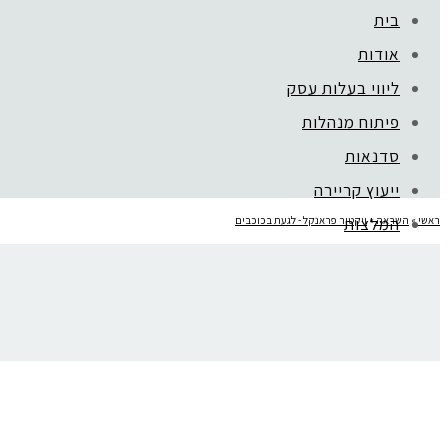
בית
אודות
קהילת סלוניקי 1, תל אביב |
052-6773963
ליווי בעלות עסק
פיתוח מנהלות
סדנאות
ייעוץ קריירה
ראשי
»
השראה
»
המלצות
ויקטור פראנקל - לגעת בכוכבים
mojo בארגונים
סרטון השראה ויקטור פרנקל
בלוג
צור קשר