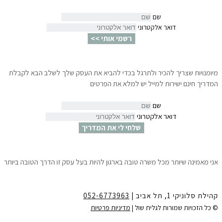
שם
דואר אלקטרוני
רשמי אותי >>
מיומנויות שצריך להכיר ולתרגל בכדי להביא את העסק שלך לשלב הבא לקבלת
המדריך חינם ישירות למייל יש למלא את הפרטים
שם
דואר אלקטרוני
שלחי לי את המדריך
אני מאמינה שיותר מכל משרה טובה בארגון להיות בעל עסק זו הדרך הטובה ביותר
לצמיחה הגשמה ושפע.
10 צעדים פשוטים שיאפשרו לך לדעת ״איך לפתוח עסק עוד לפני שמתפטרים״
ולהתחיל לחיות את החלומות שלך.
קהילת סלוניקי 1, תל אביב |
052-6773963
לקבלת המדריך חינם ישירות למייל
יש למלא את הפרטים:
© כל הזכויות שמורות לגלית שול |
מדיניות פרטיות