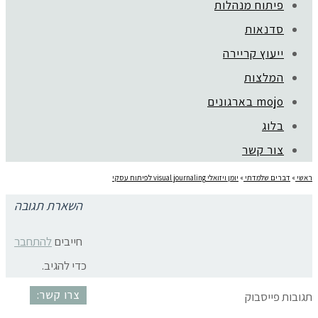
פיתוח מנהלות
סדנאות
ייעוץ קריירה
קהילת סלוניקי 1, תל אביב |
052-6773963
המלצות
© כל הזכויות שמורות לגלית שול |
מדיניות פרטיות
עיצוב:
נסטיה פייביש
| ביצוע:
zivuch
mojo בארגונים
בלוג
צור קשר
ראשי
»
דברים שלמדתי
»
יומן ויזואלי visual journaling לפיתוח עסקי
השארת תגובה
visual journaling לבעלות עסקים
חייבים
להתחבר
כדי להגיב.
צרו קשר:
תגובות פייסבוק