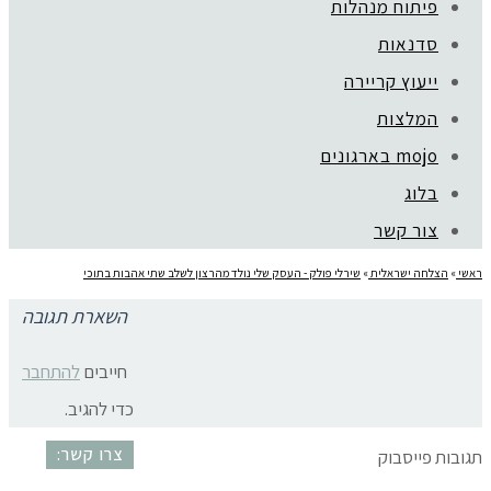
פיתוח מנהלות
סדנאות
ייעוץ קריירה
קהילת סלוניקי 1, תל אביב |
052-6773963
המלצות
© כל הזכויות שמורות לגלית שול |
מדיניות פרטיות
עיצוב:
נסטיה פייביש
| ביצוע:
zivuch
mojo בארגונים
בלוג
צור קשר
ראשי
»
הצלחה ישראלית
»
שירלי פולק - העסק שלי נולד מהרצון לשלב שתי אהבות בתוכי
השארת תגובה
שירלי פולק
חייבים
להתחבר
כדי להגיב.
צרו קשר:
תגובות פייסבוק