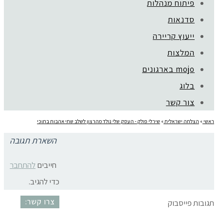
פיתוח מנהלות
סדנאות
ייעוץ קריירה
קהילת סלוניקי 1, תל אביב |
052-6773963
המלצות
© כל הזכויות שמורות לגלית שול |
מדיניות פרטיות
עיצוב:
נסטיה פייביש
| ביצוע:
zivuch
mojo בארגונים
בלוג
צור קשר
ראשי
»
הצלחה ישראלית
»
שירלי פולק - העסק שלי נולד מהרצון לשלב שתי אהבות בתוכי
השארת תגובה
שירלי פולק
חייבים
להתחבר
כדי להגיב.
צרו קשר:
תגובות פייסבוק