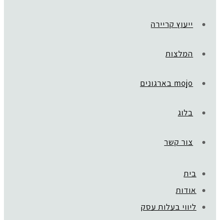
ייעוץ קריירה
המלצות
mojo בארגונים
בלוג
צור קשר
בית
ראשי
»
Postcards
אודות
postcards_cover_mobile
ליווי בעלות עסק