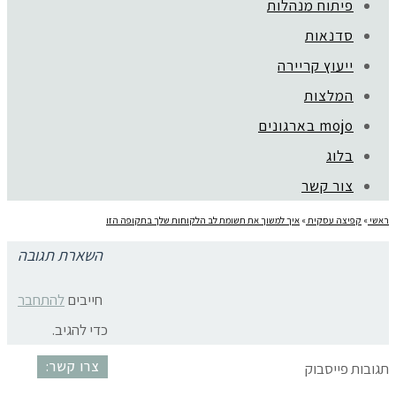
פיתוח מנהלות
סדנאות
ייעוץ קריירה
קהילת סלוניקי 1, תל אביב |
052-6773963
המלצות
© כל הזכויות שמורות לגלית שול |
מדיניות פרטיות
mojo בארגונים
עיצוב:
נסטיה פייביש
| ביצוע:
zivuch
בלוג
צור קשר
ראשי
»
קפיצה עסקית
»
איך למשוך את תשומת לב הלקוחות שלך בתקופה הזו
השארת תגובה
שיווק בזמן קורונה
חייבים
להתחבר
כדי להגיב.
צרו קשר:
תגובות פייסבוק