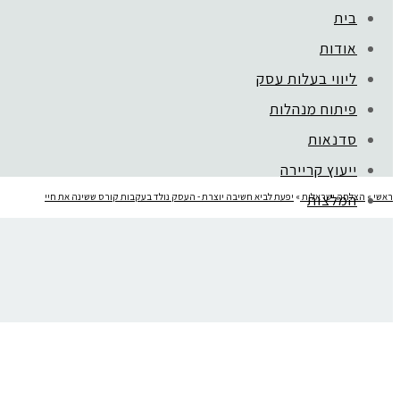
בית
אודות
קהילת סלוניקי 1, תל אביב |
052-6773963
ליווי בעלות עסק
פיתוח מנהלות
סדנאות
ייעוץ קריירה
ראשי
»
המלצות
הצלחה ישראלית
»
יפעת לביא חשיבה יוצרת - העסק נולד בעקבות קורס ששינה את חיי
mojo בארגונים
יפעת לביא סיפור הצלחה
בלוג
צור קשר