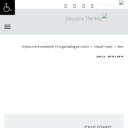
פתח 
תפרי
ראשי
»
משכיר לעצמאי
»
כתיבת יומן journaling כדרך להתפתחות אישית ועסקית
כתיבת יומן
תגובות פייסבוק
השארת תגובה