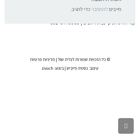
צרו קשר:
חייבים
להתחבר
כדי להגיב.
קהילת סלוניקי 1, תל אביב |
052-6773963
© כל הזכויות שמורות לגלית שול |
מדיניות פרטיות
עיצוב:
נסטיה פייביש
| ביצוע:
zivuch
גלילה לראש העמוד