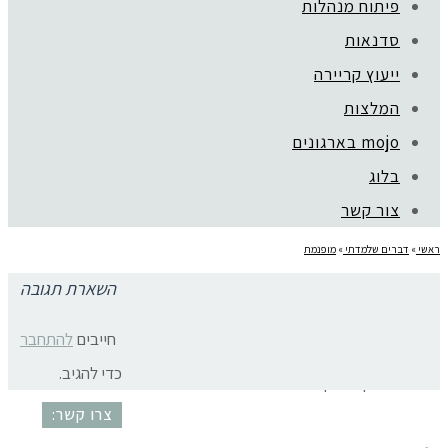
פיתוח מנהלות
סדנאות
ייעוץ קריירה
קהילת סלוניקי 1, תל אביב |
052-6773963
המלצות
© כל הזכויות שמורות לגלית שול |
מדיניות פרטיות
עיצוב:
נסטיה פייביש
| ביצוע:
zivuch
mojo בארגונים
בלוג
צור קשר
ראשי
»
דברים שלמדתי
»
מופנמת
השארת תגובה
להבין אנשים מופנמים
חייבים
להתחבר
כדי להגיב.
מופנם מוחצן שאלון ה MBTI
צרו קשר: