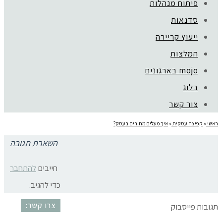
פיתוח מנהלות
סדנאות
ייעוץ קריירה
קהילת סלוניקי 1, תל אביב |
052-6773963
המלצות
© כל הזכויות שמורות לגלית שול |
מדיניות פרטיות
mojo בארגונים
עיצוב:
נסטיה פייביש
| ביצוע:
zivuch
בלוג
צור קשר
ראשי
»
קפיצה עסקית
»
איך מעלים מחירים בעסק?
השארת תגובה
mifgashim_kvuzatiim
חייבים
להתחבר
כדי להגיב.
צרו קשר:
תגובות פייסבוק