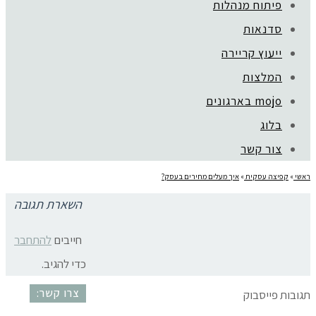
פיתוח מנהלות
סדנאות
ייעוץ קריירה
קהילת סלוניקי 1, תל אביב |
052-6773963
המלצות
© כל הזכויות שמורות לגלית שול |
מדיניות פרטיות
עיצוב:
נסטיה פייביש
| ביצוע:
zivuch
mojo בארגונים
בלוג
צור קשר
ראשי
»
קפיצה עסקית
»
איך מעלים מחירים בעסק?
השארת תגובה
galit (1)
חייבים
להתחבר
כדי להגיב.
צרו קשר:
תגובות פייסבוק