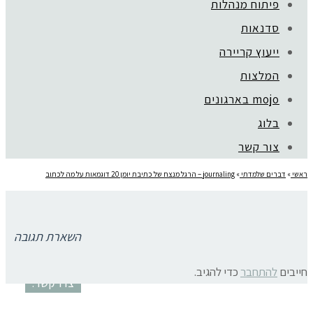
פיתוח מנהלות
סדנאות
ייעוץ קריירה
קהילת סלוניקי 1, תל אביב |
052-6773963
המלצות
© כל הזכויות שמורות לגלית שול |
מדיניות פרטיות
mojo בארגונים
עיצוב:
נסטיה פייביש
| ביצוע:
zivuch
בלוג
צור קשר
ראשי
»
דברים שלמדתי
»
journaling – הרגל מנצח של כתיבת יומן 20 דוגמאות על מה לכתוב
איך כותבים יומן
תגובות פייסבוק
השארת תגובה
חייבים
להתחבר
כדי להגיב.
צרו קשר: