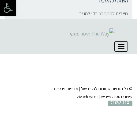
פתח 
השארת תגובה
חייבים
להתחבר
כדי להגיב.
קהילת סלוניקי 1, תל אביב |
052-6773963
תפריט
© כל הזכויות שמורות לגלית שול |
מדיניות פרטיות
עיצוב:
נסטיה פייביש
| ביצוע:
zivuch
צרו קשר: