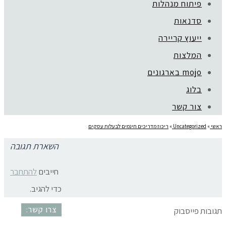
פיתוח מנהלות
סדנאות
ייעוץ קריירה
קהילת סלוניקי 1, תל אביב |
052-6773963
המלצות
© כל הזכויות שמורות לגלית שול |
מדיניות פרטיות
עיצוב:
נסטיה פייביש
| ביצוע:
zivuch
mojo בארגונים
בלוג
צור קשר
ראשי
»
Uncategorized
»
ריכוז מדריכים חינמים לבעלות עסקים
השארת תגובה
העלאת מחירים בעסק
חייבים
להתחבר
כדי להגיב.
צרו קשר:
תגובות פייסבוק