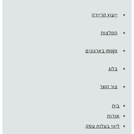
ייעוץ קריירה
המלצות
mojo בארגונים
בלוג
צור קשר
בית
ראשי
»
DREAMS TO MONEY
אודות
PHOTO-2024-05-11-13-35-00 (6)
ליווי בעלות עסק