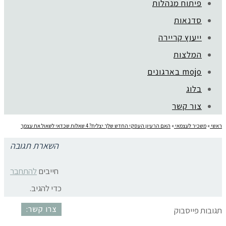
פיתוח מנהלות
סדנאות
ייעוץ קריירה
קהילת סלוניקי 1, תל אביב |
052-6773963
המלצות
© כל הזכויות שמורות לגלית שול |
מדיניות פרטיות
mojo בארגונים
עיצוב:
נסטיה פייביש
| ביצוע:
zivuch
בלוג
צור קשר
ראשי
»
משכיר לעצמאי
»
האם הרעיון העסקי החדש שלך יצליח? 4 שאלות שכדאי לשאול את עצמך
השארת תגובה
רעיון עסקי
חייבים
להתחבר
כדי להגיב.
צרו קשר:
תגובות פייסבוק