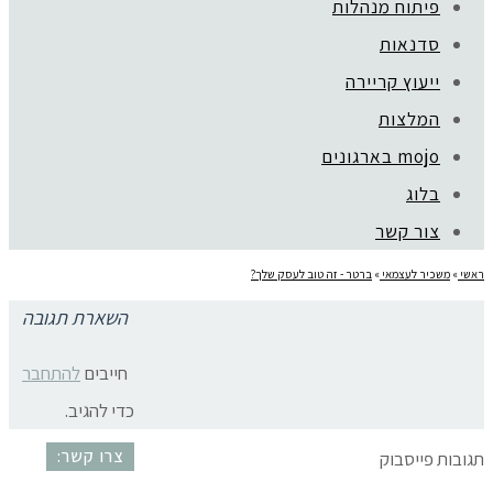
פיתוח מנהלות
סדנאות
ייעוץ קריירה
קהילת סלוניקי 1, תל אביב |
052-6773963
המלצות
© כל הזכויות שמורות לגלית שול |
מדיניות פרטיות
עיצוב:
נסטיה פייביש
| ביצוע:
zivuch
mojo בארגונים
בלוג
צור קשר
ראשי
»
משכיר לעצמאי
»
ברטר - זה טוב לעסק שלך?
השארת תגובה
הצעת ברטר
חייבים
להתחבר
כדי להגיב.
צרו קשר:
תגובות פייסבוק