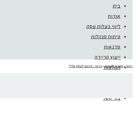
בית
קהילת סלוניקי 1, תל אביב |
052-6773963
אודות
ליווי בעלות עסק
פיתוח מנהלות
סדנאות
ייעוץ קריירה
ראשי
»
משכיר לעצמאי
המלצות
»
ברטר - זה טוב לעסק שלך?
mojo בארגונים
ברטר זה טוב או רע
בלוג
צור קשר