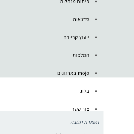
פיתוח מנהלות
סדנאות
ייעוץ קריירה
המלצות
mojo בארגונים
ראשי
»
דברים שלמדתי
»
7 יתרונות עסקיים: לעשות את הדבר הבא בעסק גם אם הוא יתברר ככישלון חרוץ
do it
בלוג
צור קשר
השארת תגובה