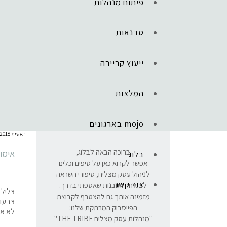
פיתוח מנהלות
סדנאות
ייעוץ קריירה
המלצות
mojo בארגונים
ראשי
»
2018
ברוכה הבאה לבלוג,
אימון
בלוג
אפשר לקרוא כאן על טיפים וכלים
לניהול עסק מצליח, סיפורי השראה
צור קשר
לצמיחה ותובנות שאספתי בדרך.
צליל 
מזמינה אותך גם להצטרף לקבוצת
צבעונ
הפייסבוק המרתקת שלנו:
לא אנ
"מנהלות עסק מצליח THE TRIBE"