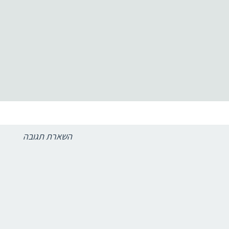
השארת תגובה
להם. עסקים קטנים צריכים לעשות הכככללל בעסק. דבר שמוביל לפעמים ל
מיד