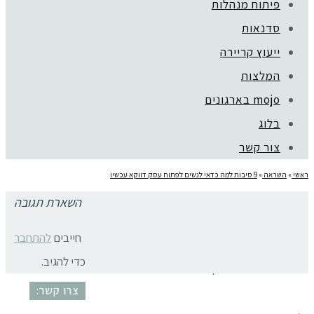
פיתוח מנהלות
סדנאות
ייעוץ קריירה
קהילת סלוניקי 1, תל אביב |
052-6773963
המלצות
© כל הזכויות שמורות לגלית שול |
מדיניות פרטיות
mojo בארגונים
עיצוב:
נסטיה פייביש
| ביצוע:
zivuch
בלוג
צור קשר
ראשי
»
השראה
»
9 סיבות למה כדאי לנשים לפתוח עסק דווקא עכשיו
השארת תגובה
האם כדאי לפתוח עסק גלית שול
חייבים
להתחבר
כדי להגיב.
האם כדאי לפתוח עסק
צרו קשר: