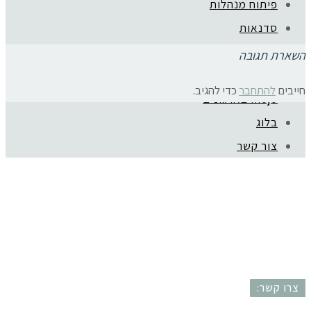
פיתוח מנהלות
סדנאות
ייעוץ קריירה
השארת תגובה
המלצות
חייבים
להתחבר
כדי להגיב.
mojo בארגונים
קהילת סלוניקי 1, תל אביב |
052-6773963
בלוג
© כל הזכויות שמורות לגלית שול |
מדיניות פרטיות
צור קשר
עיצוב:
נסטיה פייביש
| ביצוע:
zivuch
צרו קשר: