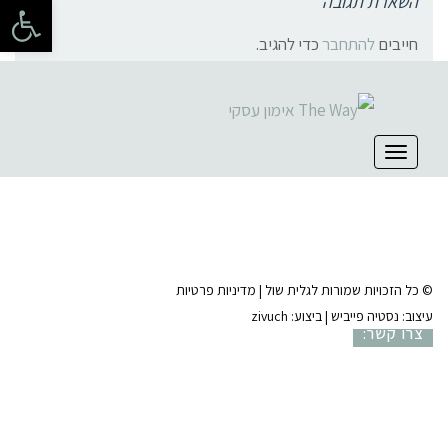
פתח 
השארת תגובה
חייבים
להתחבר
כדי להגיב.
קהילת סלוניקי 1, תל אביב |
052-6773963
תפריט
© כל הזכויות שמורות לגלית שול |
מדיניות פרטיות
עיצוב:
נסטיה פייביש
| ביצוע:
zivuch
צרו קשר: