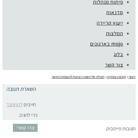
פיתוח מנהלות
סדנאות
ייעוץ קריירה
קהילת סלוניקי 1, תל אביב |
052-6773963
המלצות
© כל הזכויות שמורות לגלית שול |
מדיניות פרטיות
עיצוב:
נסטיה פייביש
| ביצוע:
zivuch
mojo בארגונים
בלוג
צור קשר
ראשי
»
קפיצה עסקית
»
המילה של השנה רעיונות להעמקת הקשר
השארת תגובה
המילה של השנה כלי למיקוד
חייבים
להתחבר
כדי להגיב.
צרו קשר:
תגובות פייסבוק