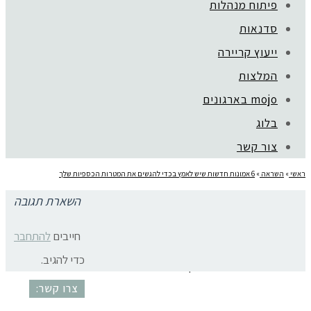
פיתוח מנהלות
סדנאות
ייעוץ קריירה
קהילת סלוניקי 1, תל אביב |
052-6773963
המלצות
© כל הזכויות שמורות לגלית שול |
מדיניות פרטיות
עיצוב:
נסטיה פייביש
| ביצוע:
zivuch
mojo בארגונים
בלוג
צור קשר
ראשי
»
השראה
»
6 אמונות חדשות שיש לאמץ בכדי להגשים את המטרות הכספיות שלך
השארת תגובה
כסף בעסקים
חייבים
להתחבר
כדי להגיב.
אמונות מגבילות רווחים וכסף
צרו קשר: