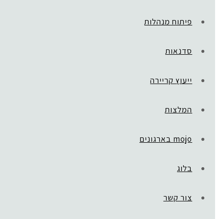
פיתוח מנהלות
סדנאות
ייעוץ קריירה
המלצות
mojo בארגונים
בלוג
ראשי
»
MBTI‎
סדנת MBTI
צור קשר