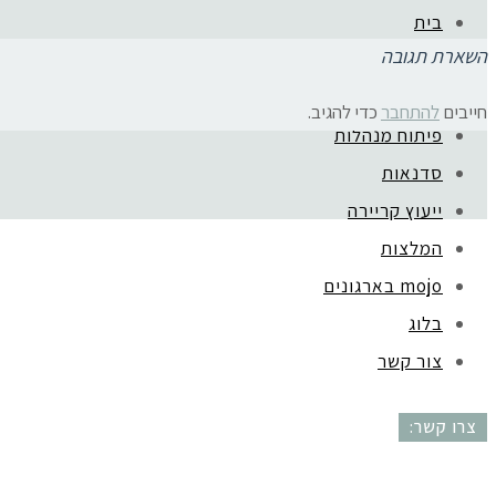
בית
השארת תגובה
אודות
ליווי בעלות עסק
חייבים
להתחבר
כדי להגיב.
פיתוח מנהלות
קהילת סלוניקי 1, תל אביב |
052-6773963
סדנאות
ייעוץ קריירה
המלצות
mojo בארגונים
בלוג
צור קשר
צרו קשר: