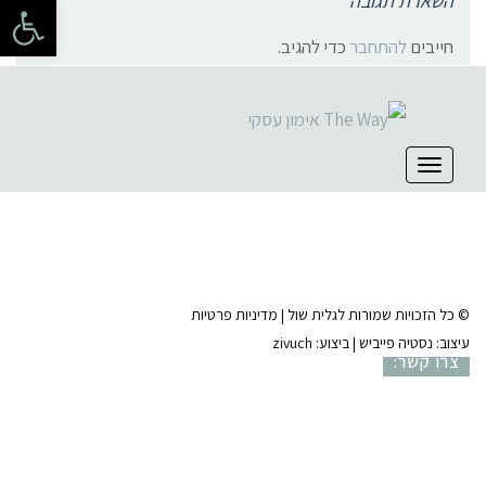
פתח 
השארת תגובה
חייבים
להתחבר
כדי להגיב.
קהילת סלוניקי 1, תל אביב |
052-6773963
תפריט
© כל הזכויות שמורות לגלית שול |
מדיניות פרטיות
עיצוב:
נסטיה פייביש
| ביצוע:
zivuch
צרו קשר: