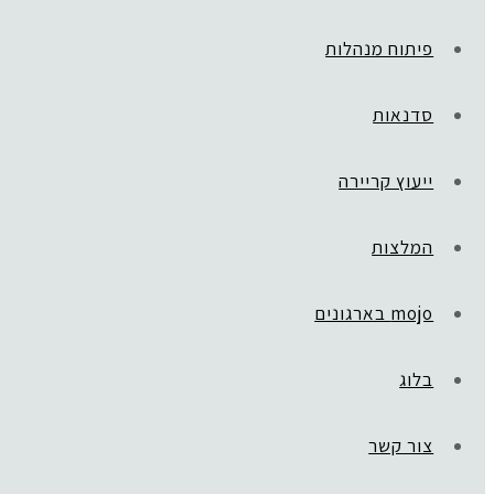
פיתוח מנהלות
סדנאות
ייעוץ קריירה
המלצות
mojo בארגונים
בלוג
ראשי
»
Golden Way
icon_9
צור קשר