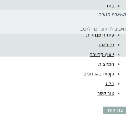
בית
השארת תגובה
אודות
ליווי בעלות עסק
חייבים
להתחבר
כדי להגיב.
פיתוח מנהלות
קהילת סלוניקי 1, תל אביב |
052-6773963
סדנאות
ייעוץ קריירה
המלצות
mojo בארגונים
בלוג
צור קשר
צרו קשר: