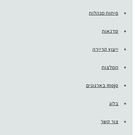
פיתוח מנהלות
סדנאות
ייעוץ קריירה
המלצות
mojo בארגונים
בלוג
ראשי
»
Golden Way
galit-2
צור קשר