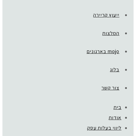
ייעוץ קריירה
המלצות
mojo בארגונים
בלוג
צור קשר
בית
ראשי
»
Golden Way
אודות
clean_backg
ליווי בעלות עסק