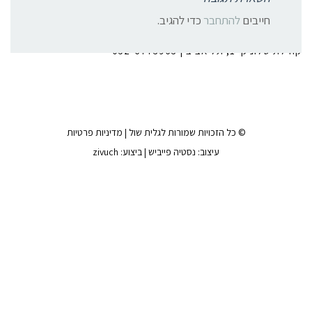
צרו קשר:
חייבים
להתחבר
כדי להגיב.
קהילת סלוניקי 1, תל אביב |
052-6773963
© כל הזכויות שמורות לגלית שול |
מדיניות פרטיות
עיצוב:
נסטיה פייביש
| ביצוע:
zivuch