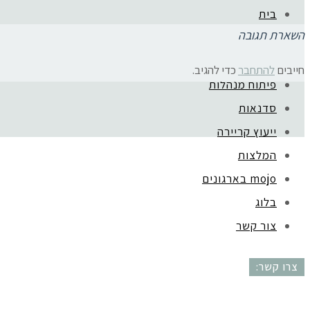
בית
השארת תגובה
אודות
ליווי בעלות עסק
חייבים
להתחבר
כדי להגיב.
פיתוח מנהלות
קהילת סלוניקי 1, תל אביב |
052-6773963
סדנאות
ייעוץ קריירה
המלצות
mojo בארגונים
בלוג
צור קשר
צרו קשר: