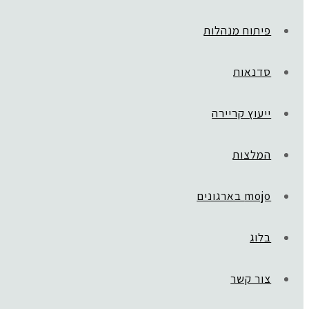
פיתוח מנהלות
סדנאות
ייעוץ קריירה
המלצות
mojo בארגונים
בלוג
ראשי
»
GLOBAL TEEN
גלית שול
צור קשר