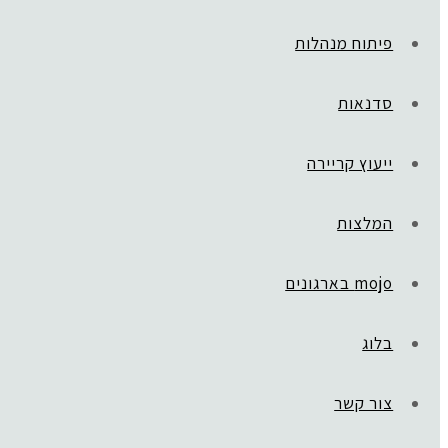
פיתוח מנהלות
סדנאות
ייעוץ קריירה
המלצות
mojo בארגונים
בלוג
ראשי
»
GLOBAL TEEN
White and Black Real Estate Agent Logo (4)
צור קשר