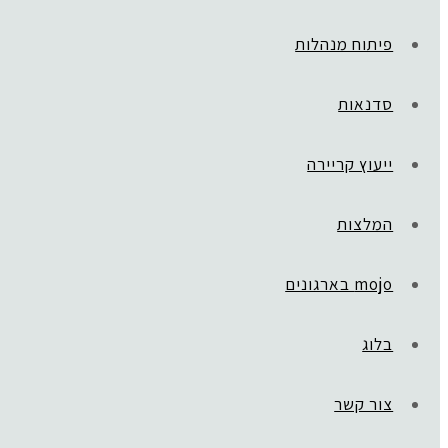
פיתוח מנהלות
סדנאות
ייעוץ קריירה
המלצות
mojo בארגונים
בלוג
ראשי
»
Gift Card
galit_shovar2021
צור קשר