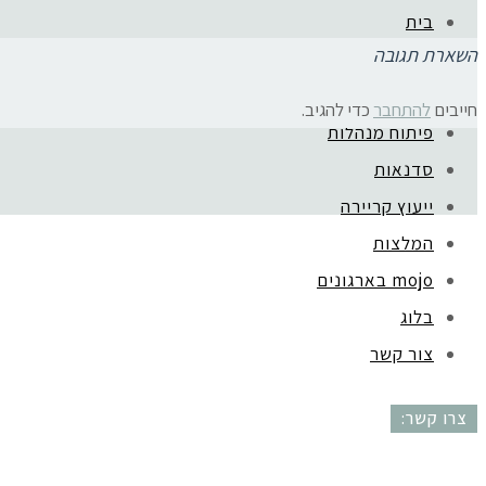
בית
השארת תגובה
אודות
ליווי בעלות עסק
חייבים
להתחבר
כדי להגיב.
פיתוח מנהלות
קהילת סלוניקי 1, תל אביב |
052-6773963
סדנאות
ייעוץ קריירה
המלצות
mojo בארגונים
בלוג
צור קשר
צרו קשר: