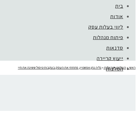
בית
אודות
קהילת סלוניקי 1, תל אביב |
052-6773963
ליווי בעלות עסק
פיתוח מנהלות
סדנאות
ייעוץ קריירה
ראשי
»
המלצות
הצלחה ישראלית
»
גליה נתן אפשטיין, פתחתי את העסק בעקבות טיפול ששינה את חיי
mojo בארגונים
Galyah_logo_small_transparent
בלוג
צור קשר